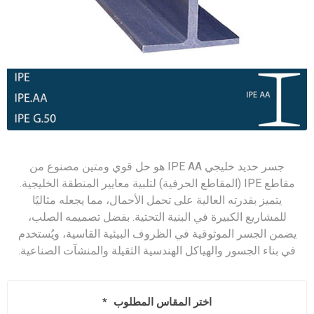
جسر حديد خليجي IPE AA هو حل قوي ومتين مصنوع من
مقاطع IPE (المقاطع الحرفية) لتلبية معايير المنطقة الخليجية.
يتميز بقدرته العالية على تحمل الأحمال، مما يجعله مثاليًا
للمشاريع الكبيرة في البنية التحتية. بفضل تصميمه الصلب،
يضمن الجسر الموثوقية في الظروف البيئية القاسية، ويُستخدم
في بناء الجسور والهياكل الهندسية الثقيلة والمنشآت الصناعية.
اختر المقاس المطلوب
*