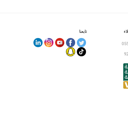
اء
تابعنا
05
9