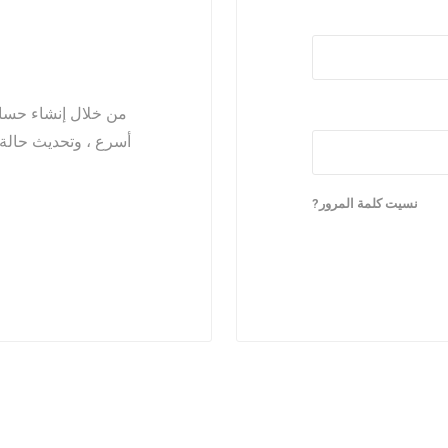
ول جندال
الواح فلندي
ي
ابلكاش
من خلال إنشاء حسا
جحي
أسرع ، وتحديث حالة ا
نسيت كلمة المرور?
وب على البارد