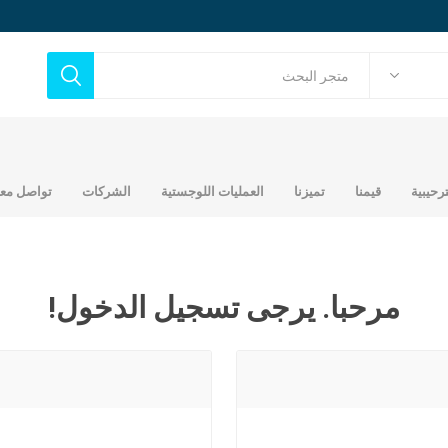
ترحيبية
قيمنا
تميزنا
العمليات اللوجستية
الشركات
تواصل معن
مرحبا. يرجى تسجيل الدخول!
ح
حديد تجاري
أخشاب
حديد عماني جندال
مصنع شركة عالم التطور
ك
بلايود مدهون
العربي للحديد
اتي
خشب مرابيع 