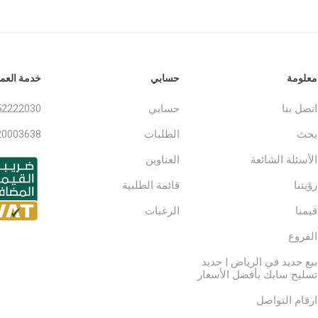
معلومة
حسابي
خدمة العمل
اتصل بنا
حسابي
52222030
بحث
الطلبات
20003638
الأسئلة الشائعة
العناوين
رؤيتنا
قائمة الطلبية
قيمنا
الرغبات
الفروع
بيع حديد في الرياض | حديد
تسليح سابك بأفضل الأسعار
ارقام التواصل